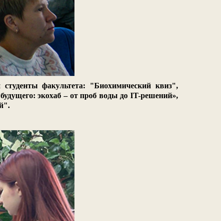
 студенты факультета: "Биохимический квиз",
удущего: экохаб – от проб воды до IT-решений»,
й".