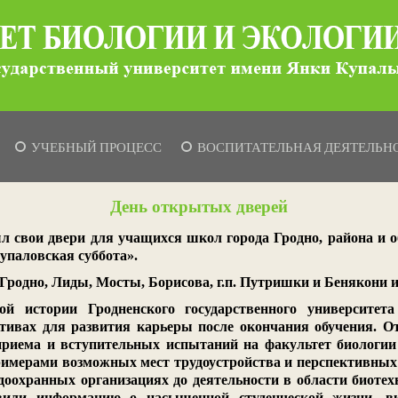
УЧЕБНЫЙ ПРОЦЕСС
ВОСПИТАТЕЛЬНАЯ ДЕЯТЕЛЬН
День открытых дверей
ыл свои двери для учащихся школ города Гродно, района и 
упаловская суббота».
 Гродно, Лиды, Мосты, Борисова, г.п. Путришки и Бенякони и
ой истории Гродненского государственного университ
тивах для развития карьеры после окончания обучения. О
приема и вступительных испытаний на факультет биологии
римерами возможных мест трудоустройства и перспективных
одоохранных организациях до деятельности в области биоте
авили информацию о насыщенной студенческой жизни, в