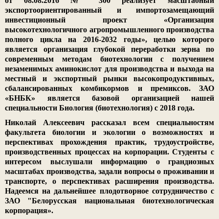
от 08.08.2016 № 300 реализует масштабный
экспортоориентированный и импортозамещающий
Учебно-методический кабинет
Кафедра технологии, физиологии и гигиены питания
Графики образовательного процесса
Единые дни информирования
Проектная деятельность
инвестиционный проект «Организация
высокотехнологичного агропромышленного производства
Выпускники-это гордость факультета
Дипломное проектирование/ госэкзамены
Молодежные проекты и инициативы
Защищенные диссертации
полного цикла на 2016-2032 годы», целью которого
является организация глубокой переработки зерна по
История факультета в лицах
Открытые лекции/доклады
Кураторам
Аспирантура
современным методам биотехнологии с получением
незаменимых аминокислот для производства и выхода на
Наши успехи
Магистратура
Мероприятия
Научные лаборатории
В помощь куратору
местный и экспортный рынки высокопродуктивных,
сбалансированных комбикормов и премиксов. ЗАО
Абитуриенту
Распределение и трудоустройство
Родителям
НИРС (научно-исследовательская работа студентов)
Материалы для кураторских часов
«БНБК» является базовой организацией нашей
специальности Биология (биотехнология) с 2018 года.
Расписание занятий
Газета факультета "Нескучное научное"
Николай Алексеевич рассказал всем специальностям
факультета биологии и экологии о возможностях и
Научные ресурсы
Расписание для студентов
перспективах прохождения практик, трудоустройстве,
производственных процессах на корпорации. Студенты с
Книги факультета
Расписание для преподавателей
интересом выслушали информацию о грандиозных
масштабах производства, задали вопросы о проживании и
Занятость аудиторий
транспорте, о перспективах расширения производства.
Надеемся на дальнейшее плодотворное сотрудничество с
ЗАО "Белорусская национальная биотехнологическая
корпорация».